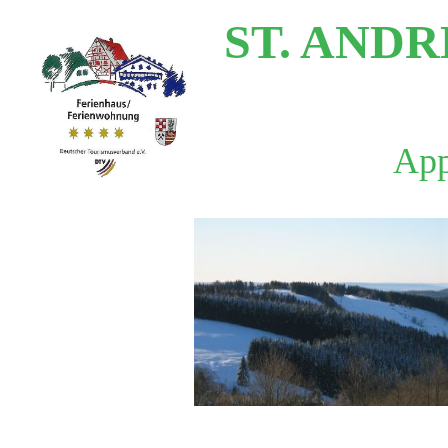
ST. AND
App