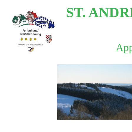
ST. AND
App