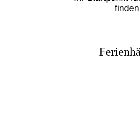
finde
Ferienh