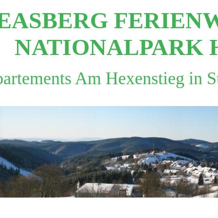
REASBERG FERIE
NATIONALPARK 
artements Am Hexenstieg in S