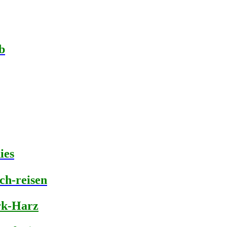
b
ies
ch-reisen
rk-Harz