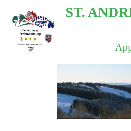
ST. AND
App