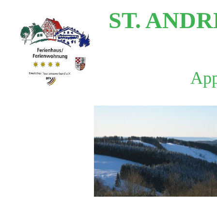
ST. AND
App