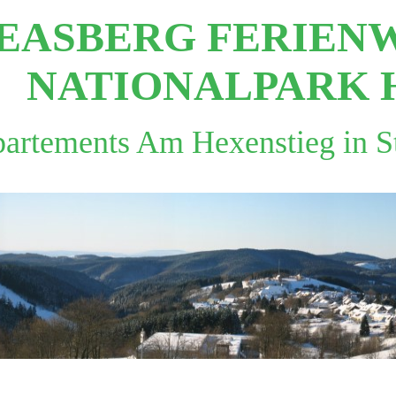
REASBERG FERIE
NATIONALPARK 
artements Am Hexenstieg in S