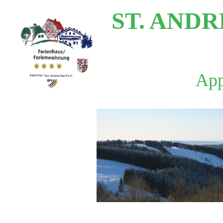
ST. AND
App