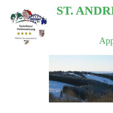
ST. AND
App