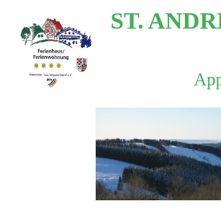
ST. AND
App